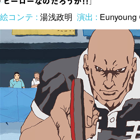
絵コンテ :
湯浅政明
演出 :
Eunyoung